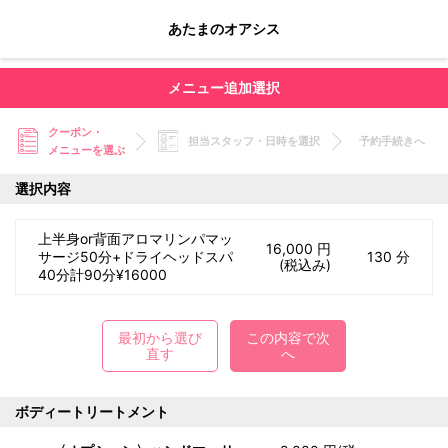
あたまのオアシス
メニュー追加選択
クーポン・
担当スタッフ・日時を選択
予約手続きへ
メニューを選ぶ
選択内容
上半身or背面アロマリンパマッ
16,000 円
サージ50分+ドライヘッドスパ
130 分
(税込み)
40分計90分¥16000
最初から選び
この内容で次
直す
へ
ボディートリートメント