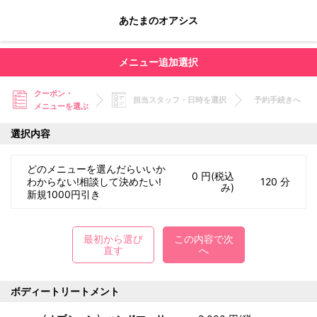
あたまのオアシス
メニュー追加選択
クーポン・
担当スタッフ・日時を選択
予約手続きへ
メニューを選ぶ
選択内容
どのメニューを選んだらいいか
0 円(税込
わからない!相談して決めたい!
120 分
み)
新規1000円引き
最初から選び
この内容で次
直す
へ
ボディートリートメント