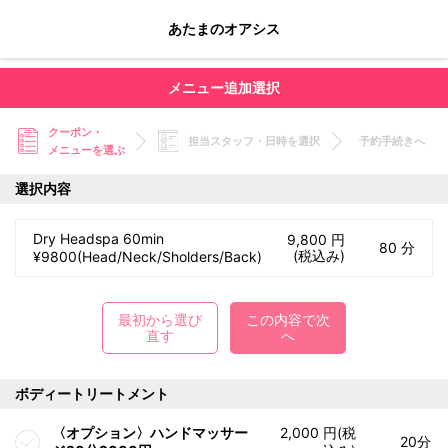
あたまのオアシス
メニュー追加選択
クーポン・
担当スタッフ・日時を選択
予約手続きへ
メニューを選ぶ
選択内容
Dry Headspa 60min
9,800 円
80 分
(税込み)
¥9800(Head/Neck/Sholders/Back)
最初から選び
この内容で次
直す
へ
ボディートリートメント
〈オプション〉ハンドマッサー
2,000 円(税
20分