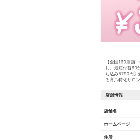
【全国160店舗
し、最短付替60
ち込み5790円
る育爪特化サロ
店舗情報
店舗名
ホームページ
住所