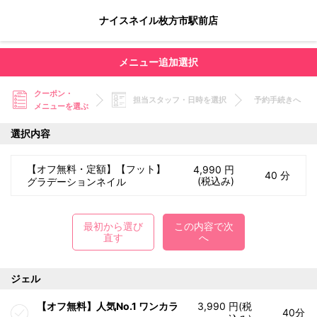
ナイスネイル枚方市駅前店
メニュー追加選択
クーポン・
担当スタッフ・日時を選択
予約手続きへ
メニューを選ぶ
選択内容
【オフ無料・定額】【フット】
4,990 円
40 分
(税込み)
グラデーションネイル
最初から選び
この内容で次
直す
へ
ジェル
【オフ無料】人気No.1 ワンカラ
3,990 円(税
40分