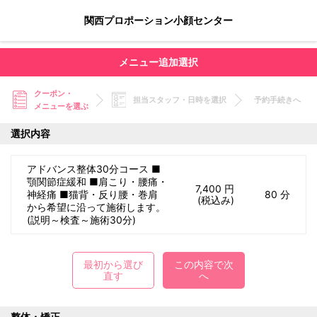
関西プロポーション小顔センター
メニュー追加選択
クーポン・
担当スタッフ・日時を選択
予約手続きへ
メニューを選ぶ
選択内容
アドバンス整体30分コース ■
顎関節症緩和 ■肩こり・腰痛・
7,400 円
神経痛 ■猫背・反り腰・巻肩
80 分
(税込み)
から希望に沿って施術します。
(説明～検査～施術30分)
最初から選び
この内容で次
直す
へ
整体・矯正