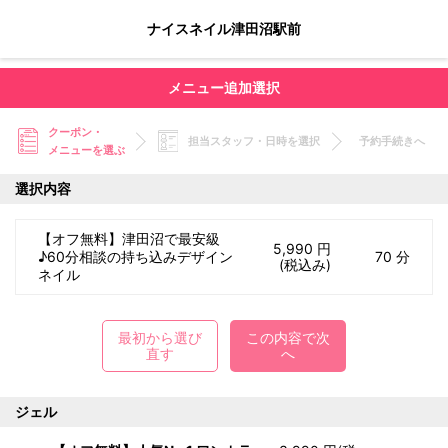
ナイスネイル津田沼駅前
メニュー追加選択
クーポン・
担当スタッフ・日時を選択
予約手続きへ
メニューを選ぶ
選択内容
【オフ無料】津田沼で最安級
5,990 円
♪60分相談の持ち込みデザイン
70 分
(税込み)
ネイル
最初から選び
この内容で次
直す
へ
ジェル