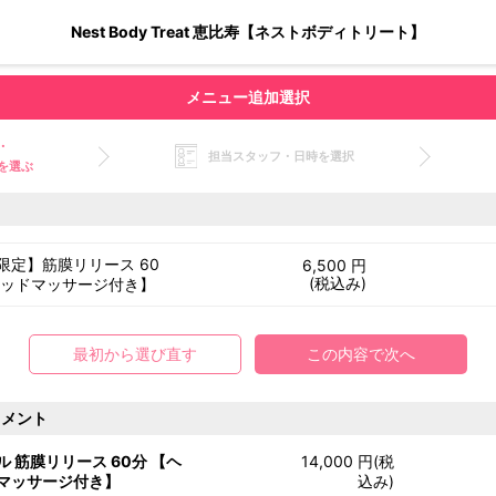
Nest Body Treat 恵比寿【ネストボディトリート】
メニュー追加選択
・
担当スタッフ・日時を選択
を選ぶ
限定】筋膜リリース 60
6,500 円
(税込み)
ヘッドマッサージ付き】
最初から選び直す
この内容で次へ
トメント
ル 筋膜リリース 60分 【ヘ
14,000 円(税
マッサージ付き】
込み)