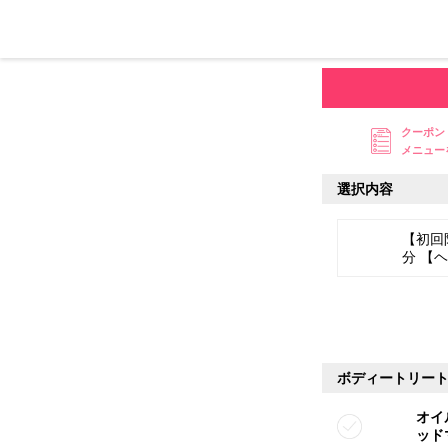
クーポン
メニュー
選択内容
【初回
分 【
ボディートリー
オイ
ッド