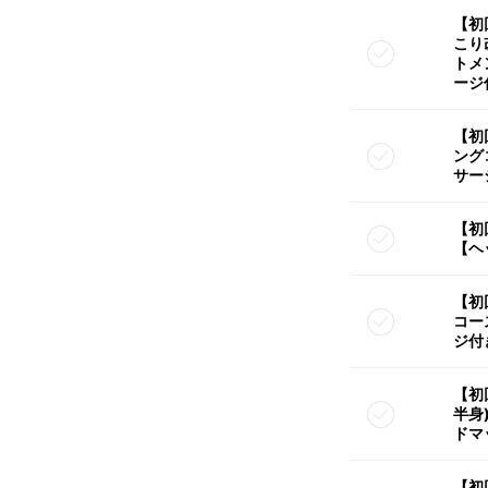
【初
こり
トメ
ージ
【初
ング
サー
【初
【ヘ
【初
コー
ジ付
【初
半身)
ドマ
【初