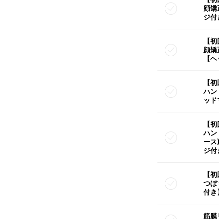
顔矯
ジ付
【初
顔矯
【ヘ
【初
ハン
ッド
【初
ハン
ース
ジ付
【初
つぼ
付き
筋膜