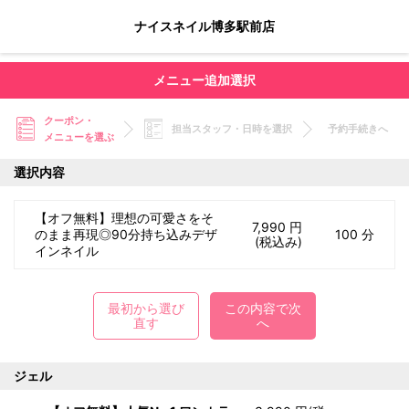
ナイスネイル博多駅前店
メニュー追加選択
クーポン・
担当スタッフ・日時を選択
予約手続きへ
メニューを選ぶ
選択内容
【オフ無料】理想の可愛さをそ
7,990 円
のまま再現◎90分持ち込みデザ
100 分
(税込み)
インネイル
最初から選び
この内容で次
直す
へ
ジェル