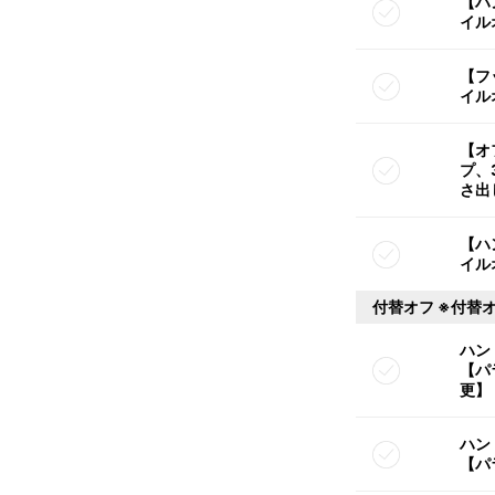
【ハ
イル
【フ
イル
【オ
プ、
さ出
【ハ
イル
付替オフ ※付替
ハン
【パ
更】
ハン
【パ