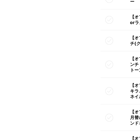
ー
【オ
or
【オ
チ(
【オ
ンチ
トー
【オ
キラ
ネイ
【オ
月替
ンド
【オ