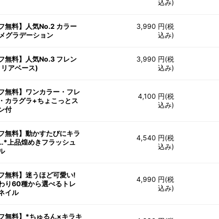
込み)
フ無料】人気No.2 カラー
3,990 円(税
ラメグラデーション
込み)
フ無料】人気No.3 フレン
3,990 円(税
クリアベース)
込み)
フ無料】ワンカラー・フレ
4,100 円(税
・カラグラ+ちょこっとス
込み)
ン付
フ無料】動かすたびにキラ
4,540 円(税
…*上品煌めきフラッシュ
込み)
ル
フ無料】迷うほど可愛い!
4,990 円(税
わり60種から選べるトレ
込み)
ネイル
フ無料】*ちゅるん×キラキ