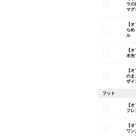
ラの
マグ
【オ
らめ
ル
【オ
水光
【オ
のま
ザイ
フット
【オ
フレ
【オ
ワン